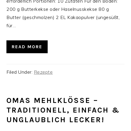
erforderlich‍‍‍ Portionen: 10 Zutaten Für den Boden:
200 g Butterkekse oder Haselnusskekse 80 g
Butter (geschmolzen) 2 EL Kakaopulver (ungesüßt,
für…
READ MORE
Filed Under:
Rezepte
OMAS MEHLKLÖSSE – T
RADITIONELL, EINFACH & U
NGLAUBLICH LECKER!