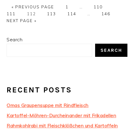
GO
PAGE
Interim
PAGE
PAGE
«
PREVIOUS PAGE
1
…
110
TO
PAGE
PAGE
PAGE
pages
Interim
PAGE
GO
111
112
113
114
…
146
omitted
pages
TO
NEXT PAGE »
omitted
PRIMARY
Search
SIDEBAR
SEARCH
RECENT POSTS
Omas Graupensuppe mit Rindfleisch
Kartoffel-Möhren-Durcheinander mit Frikadellen
Rahmkohlrabi mit Fleischklößchen und Kartoffeln