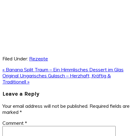
Filed Under:
Rezepte
Previous
« Banana Split Traum – Ein Himmlisches Dessert im Glas
Post:
Next
Original Ungarisches Gulasch – Herzhaft, Kräftig &
Post:
Traditionell »
Reader
Leave a Reply
Interactions
Your email address will not be published.
Required fields are
marked
*
Comment
*