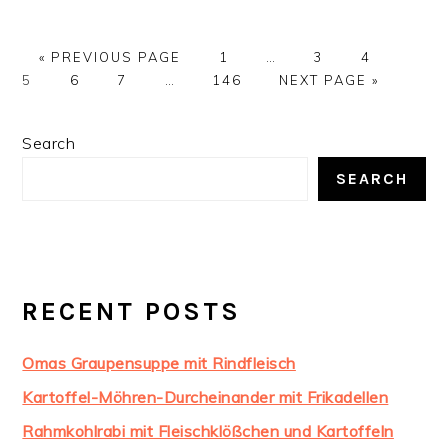
GO
PAGE
Interim
PAGE
PAGE
PAGE
«
PREVIOUS PAGE
1
…
3
4
TO
PAGE
PAGE
Interim
PAGE
pages
GO
5
6
7
…
146
NEXT PAGE »
pages
omitted
TO
omitted
PRIMARY
Search
SIDEBAR
SEARCH
RECENT POSTS
Omas Graupensuppe mit Rindfleisch
Kartoffel-Möhren-Durcheinander mit Frikadellen
Rahmkohlrabi mit Fleischklößchen und Kartoffeln